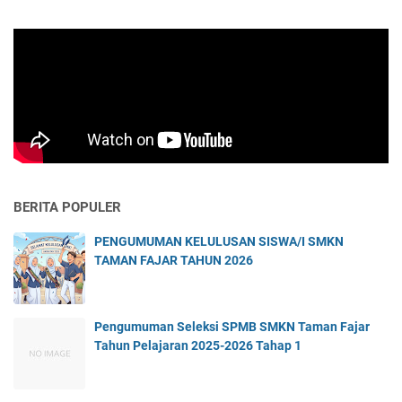
BERITA POPULER
PENGUMUMAN KELULUSAN SISWA/I SMKN
TAMAN FAJAR TAHUN 2026
Pengumuman Seleksi SPMB SMKN Taman Fajar
Tahun Pelajaran 2025-2026 Tahap 1