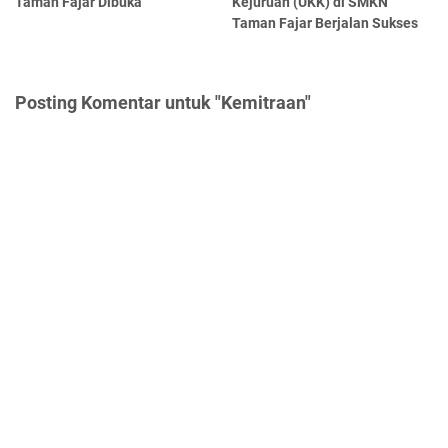
Taman Fajar Dibuka
Kejuruan (UKK) di SMKN
Taman Fajar Berjalan Sukses
Posting Komentar untuk "Kemitraan"