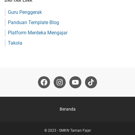
DAFTAR LINK
Guru Penggerak
Panduan Template Blog
Platform Merdeka Mengajar
Takola
Beranda
© 2023 -
SMKN Taman Fajar