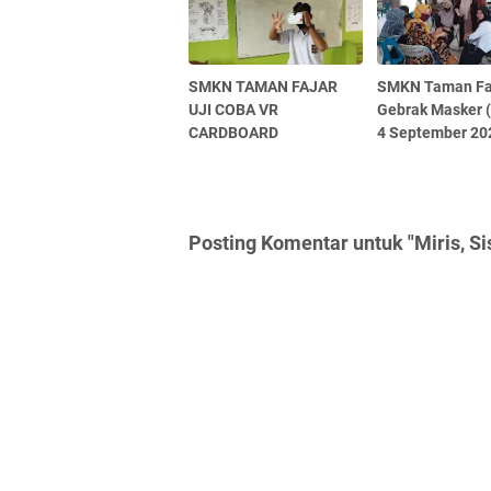
SMKN TAMAN FAJAR
SMKN Taman Fa
UJI COBA VR
Gebrak Masker 
CARDBOARD
4 September 20
Posting Komentar untuk "Miris, Si