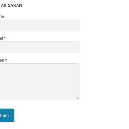
TAK SARAN
ma
il
*
san
*