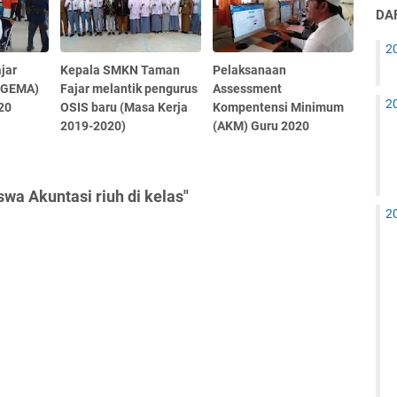
DAF
2
jar
Kepala SMKN Taman
Pelaksanaan
(GEMA)
Fajar melantik pengurus
Assessment
2
20
OSIS baru (Masa Kerja
Kompentensi Minimum
2019-2020)
(AKM) Guru 2020
swa Akuntasi riuh di kelas"
2