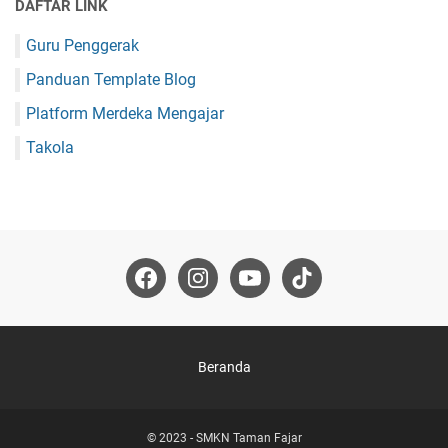
DAFTAR LINK
Guru Penggerak
Panduan Template Blog
Platform Merdeka Mengajar
Takola
Beranda
© 2023 -
SMKN Taman Fajar