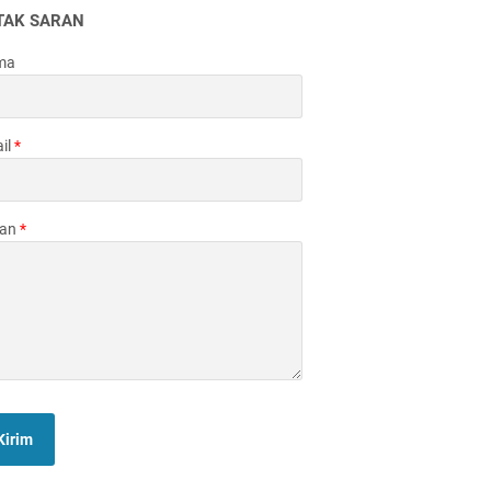
TAK SARAN
ma
il
*
san
*