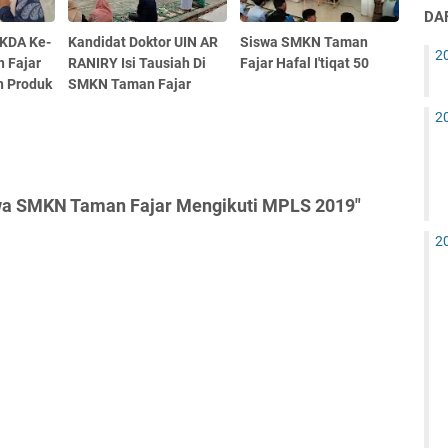
DAF
IKDA Ke-
Kandidat Doktor UIN AR
Siswa SMKN Taman
2
 Fajar
RANIRY Isi Tausiah Di
Fajar Hafal I'tiqat 50
n Produk
SMKN Taman Fajar
2
swa SMKN Taman Fajar Mengikuti MPLS 2019"
2