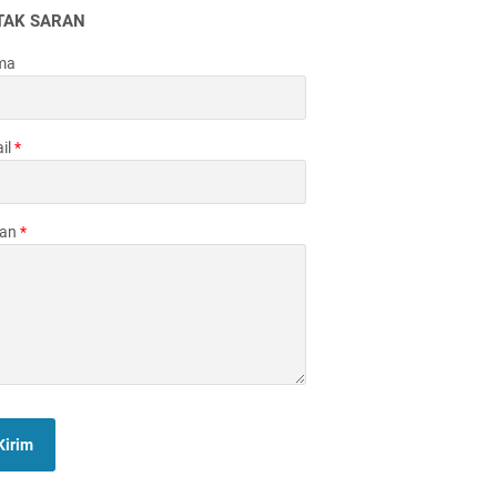
TAK SARAN
ma
il
*
san
*