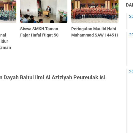
DAF
2
Siswa SMKN Taman
Peringatan Maulid Nabi
2
nai
Fajar Hafal I'tiqat 50
Muhammad SAW 1445 H
idur
 Taman
2
Dayah Baitul Ilmi Al Aziziyah Peureulak Isi