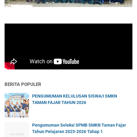
BERITA POPULER
PENGUMUMAN KELULUSAN SISWA/I SMKN
TAMAN FAJAR TAHUN 2026
Pengumuman Seleksi SPMB SMKN Taman Fajar
Tahun Pelajaran 2025-2026 Tahap 1