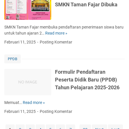
n
SMKN Taman Fajar Dibuka
a
a
n
U
SMKN Taman Fajar membuka pendaftaran penerimaan siswa baru
j
untuk tahun ajaran 2…
Read more »
P
i
e
Februari 11, 2025
Posting Komentar
K
n
o
e
m
r
PPDB
p
i
e
m
Formulir Pendaftaran
t
a
Peserta Didik Baru (PPDB)
e
a
n
Tahun Pelajaran 2025-2026
n
s
S
i
i
Memuat…
Read more »
F
K
s
o
e
Februari 11, 2025
Posting Komentar
w
r
j
a
m
u
B
u
r