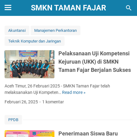
SMKN TAMAN FAJAR
Akuntansi
Manajemen Perkantoran
Teknik Komputer dan Jaringan
Pelaksanaan Uji Kompetensi
Kejuruan (UKK) di SMKN
Taman Fajar Berjalan Sukses
Aceh Timur, 26 Februari 2025 - SMKN Taman Fajar telah
melaksanakan Uji Kompeten…
Read more »
P
e
Februari 26, 2025
1 komentar
l
a
k
PPDB
s
a
Penerimaan Siswa Baru