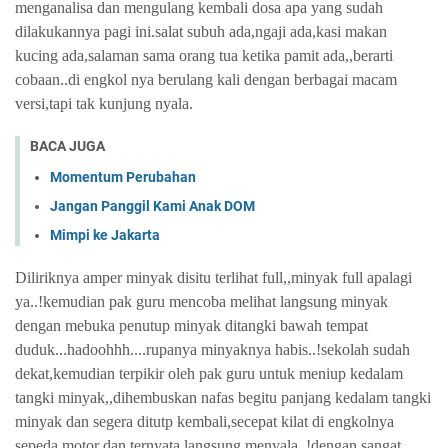
menganalisa dan mengulang kembali dosa apa yang sudah
dilakukannya pagi ini.salat subuh ada,ngaji ada,kasi makan
kucing ada,salaman sama orang tua ketika pamit ada,,berarti
cobaan..di engkol nya berulang kali dengan berbagai macam
versi,tapi tak kunjung nyala.
BACA JUGA
Momentum Perubahan
Jangan Panggil Kami Anak DOM
Mimpi ke Jakarta
Diliriknya amper minyak disitu terlihat full,,minyak full apalagi
ya..!kemudian pak guru mencoba melihat langsung minyak
dengan mebuka penutup minyak ditangki bawah tempat
duduk...hadoohhh....rupanya minyaknya habis..!sekolah sudah
dekat,kemudian terpikir oleh pak guru untuk meniup kedalam
tangki minyak,,dihembuskan nafas begitu panjang kedalam tangki
minyak dan segera ditutp kembali,secepat kilat di engkolnya
sepeda motor dan ternyata langsung menyala..!dengan sangat