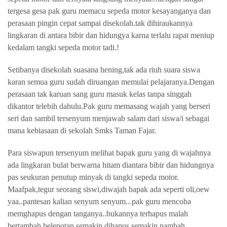
tergesa gesa pak guru memacu sepeda motor kesayanganya dan
perasaan pingin cepat sampai disekolah.tak dihiraukannya
lingkaran di antara bibir dan hidungya karna terlalu rapat meniup
kedalam tangki sepeda motor tadi.!
Setibanya disekolah suasana hening,tak ada riuh suara siswa
karan semua guru sudah diruangan memulai pelajaranya.Dengan
perasaan tak karuan sang guru masuk kelas tanpa singgah
dikantor telebih dahulu.Pak guru memasang wajah yang berseri
seri dan sambil tersenyum menjawab salam dari siswa/i sebagai
mana kebiasaan di sekolah Smks Taman Fajar.
Para siswapun tersenyum melihat bapak guru yang di wajahnya
ada lingkaran bulat berwarna hitam diantara bibir dan hidungnya
pas seukuran penutup minyak di tangki sepeda motor.
Maafpak,tegur seorang siswi,diwajah bapak ada seperti oli,oew
yaa..pantesan kalian senyum senyum...pak guru mencoba
memghapus dengan tanganya..bukannya terhapus malah
bertambah belepotan,semakin dihapus semakin nambah