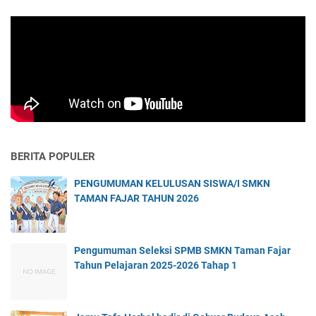
BERITA POPULER
PENGUMUMAN KELULUSAN SISWA/I SMKN
TAMAN FAJAR TAHUN 2026
Pengumuman Seleksi SPMB SMKN Taman Fajar
Tahun Pelajaran 2025-2026 Tahap 1