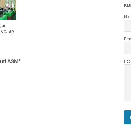
KO
Na
jar
LINGJAR
Ema
uti ASN "
Pe