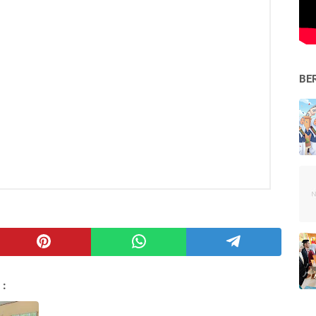
BE
 :