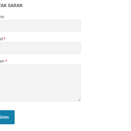
TAK SARAN
ma
il
*
san
*