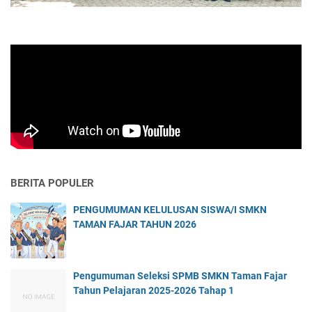
BERITA POPULER
PENGUMUMAN KELULUSAN SISWA/I SMKN
TAMAN FAJAR TAHUN 2026
Pengumuman Seleksi SPMB SMKN Taman Fajar
Tahun Pelajaran 2025-2026 Tahap 1